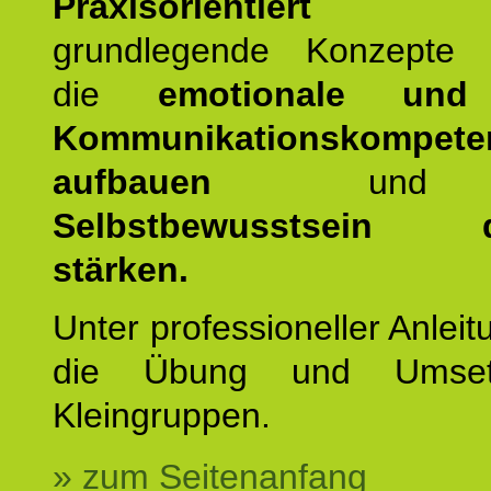
Praxisorientiert
wer
grundlegende Konzepte ve
die
emotionale und 
Kommunikationskompete
aufbauen
un
Selbstbewusstsein da
stärken.
Unter professioneller Anleit
die Übung und Umset
Kleingruppen.
» zum Seitenanfang