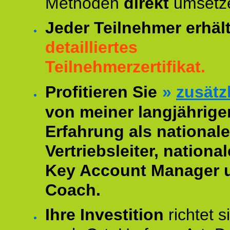
Methoden
direkt
umsetz
Jeder Teilnehmer erhäl
detailliertes
Teilnehmerzertifikat.
Profitieren Sie
»
zusätz
von meiner langjährige
Erfahrung als nationale
Vertriebsleiter, national
Key Account Manager 
Coach.
Ihre Investition
richtet s