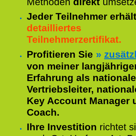
Methoden
direkt
umsetz
Jeder Teilnehmer erhäl
detailliertes
Teilnehmerzertifikat.
Profitieren Sie
»
zusätz
von meiner langjährige
Erfahrung als nationale
Vertriebsleiter, national
Key Account Manager 
Coach.
Ihre Investition
richtet s