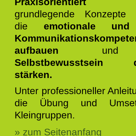
Praxisorientiert
wer
grundlegende Konzepte ve
die
emotionale und 
Kommunikationskompete
aufbauen
un
Selbstbewusstsein da
stärken.
Unter professioneller Anleit
die Übung und Umset
Kleingruppen.
» zum Seitenanfang